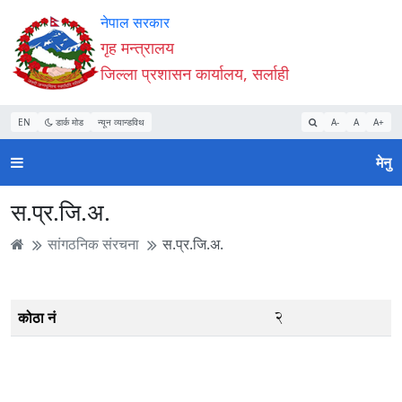
Accessibility
मुख्य
मुख्य
वेबसाइट
नेपाल सरकार
Mode
सामाग्री
नेभिगेसन
खोजमा
गृह मन्त्रालय
सुरु
पढ्नुहाेस्
पढ्नुहाेस्
जानुहोस्
जिल्ला प्रशासन कार्यालय, सर्लाही
गर्नुहोस्
EN
डार्क मोड
न्यून व्यान्डविथ
A-
A
A+
मेनु
स.प्र.जि.अ.
सांगठनिक संरचना
स.प्र.जि.अ.
२
कोठा नं