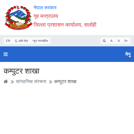
Accessibility
मुख्य
मुख्य
वेबसाइट
नेपाल सरकार
Mode
सामाग्री
नेभिगेसन
खोजमा
गृह मन्त्रालय
सुरु
पढ्नुहाेस्
पढ्नुहाेस्
जानुहोस्
जिल्ला प्रशासन कार्यालय, सर्लाही
गर्नुहोस्
EN
डार्क मोड
न्यून व्यान्डविथ
A-
A
A+
मेनु
कम्पुटर शाखा
सांगठनिक संरचना
कम्पुटर शाखा