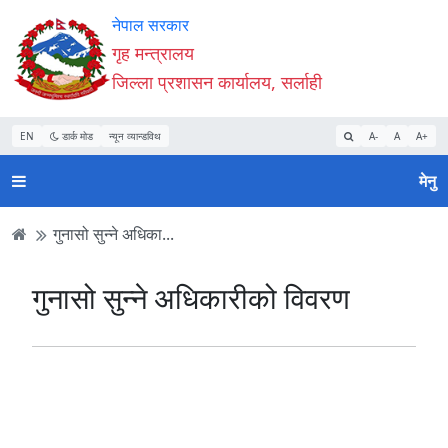
Accessibility
मुख्य
मुख्य
वेबसाइट
नेपाल सरकार
Mode
सामाग्री
नेभिगेसन
खोजमा
गृह मन्त्रालय
सुरु
पढ्नुहाेस्
पढ्नुहाेस्
जानुहोस्
जिल्ला प्रशासन कार्यालय, सर्लाही
गर्नुहोस्
EN
डार्क मोड
न्यून व्यान्डविथ
A-
A
A+
मेनु
गुनासो सुन्‍ने अधिका...
गुनासो सुन्‍ने अधिकारीको विवरण