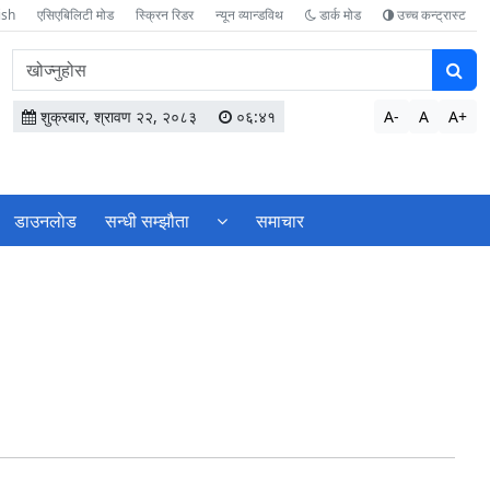
ish
एसिएबिलिटी मोड
स्क्रिन रिडर
न्यून व्यान्डविथ
डार्क मोड
उच्च कन्ट्रास्ट
वेबसाइटमा
सामग्री
खोज्नुहोस
शुक्रबार, श्रावण २२, २०८३
०६:४१
A-
A
A+
डाउनलाेड
सन्धी सम्झौता
समाचार