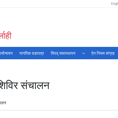
Engl
लाही
्यान्वयन
नागरिक वडापत्र
विपद् व्यवस्थापन
ऐन नियम संग्रह
 शिविर स‌ंचालन
ंचालन