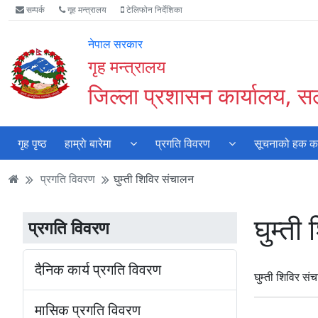
Accessibility
मुख्य
मुख्य
वेबसाइट
सम्पर्क
गृह मन्त्रालय
टेलिफोन निर्देशिका
Mode
सामाग्री
नेभिगेसन
खोजमा
सुरु
पढ्नुहाेस्
पढ्नुहाेस्
जानुहोस्
नेपाल सरकार
गर्नुहोस्
गृह मन्त्रालय
जिल्ला प्रशासन कार्यालय, सर्
गृह पृष्ठ
हाम्राे बारेमा
प्रगति विवरण
सूचनाको हक कार
प्रगति विवरण
घुम्ती शिविर स‌ंचालन
घुम्ती
प्रगति विवरण
दैनिक कार्य प्रगति विवरण
घुम्ती शिविर स‌
मासिक प्रगति विवरण