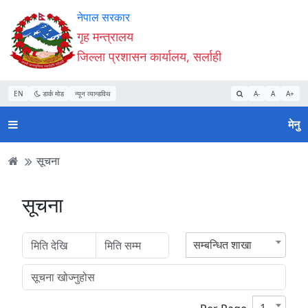
Accessibility
मुख्य
मुख्य
वेबसाइट
नेपाल सरकार
Mode
सामाग्री
नेभिगेसन
खोजमा
गृह मन्त्रालय
सुरु
पढ्नुहाेस्
पढ्नुहाेस्
जानुहोस्
जिल्ला प्रशासन कार्यालय, सर्लाही
गर्नुहोस्
EN
डार्क मोड
न्यून व्यान्डविथ
A-
A
A+
मेनु
सूचना
सूचना
सम्बन्धित शाखा