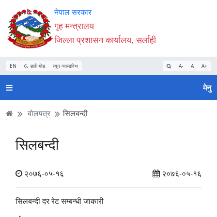
Accessibility
मुख्य
मुख्य
वेबसाइट
नेपाल सरकार
Mode
सामाग्री
नेभिगेसन
खोजमा
गृह मन्त्रालय
सुरु
पढ्नुहाेस्
पढ्नुहाेस्
जानुहोस्
जिल्ला प्रशासन कार्यालय, सर्लाही
गर्नुहोस्
EN
डार्क मोड
न्यून व्यान्डविथ
A-
A
A+
मेनु
बोलपत्र
सिलबन्दी
सिलबन्दी
२०७६-०५-१६
२०७६-०५-१६
सिलबन्दी दर रेट सम्बन्धी जाकारी