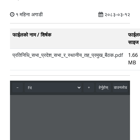
१ महिना अगाडी
२०८३-०३-१२
फाईलको नाम / शिर्षक
फाईल
साइज
प्रतिनिधि_सभा_प्रदेश_सभा_र_स्थानीय_तह_प्रमुख_बैठक.pdf
1.66
MB