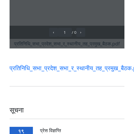
प्रतिनिधि_सभा_प्रदेश_सभा_र_स्थानीय_तह_प्रमुख_बैठक
सूचना
प्रेस विज्ञप्ति
19