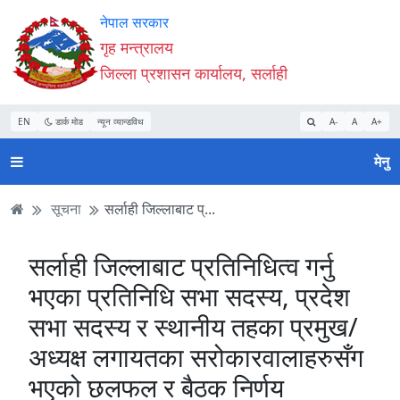
Accessibility
मुख्य
मुख्य
वेबसाइट
नेपाल सरकार
Mode
सामाग्री
नेभिगेसन
खोजमा
गृह मन्त्रालय
सुरु
पढ्नुहाेस्
पढ्नुहाेस्
जानुहोस्
जिल्ला प्रशासन कार्यालय, सर्लाही
गर्नुहोस्
EN
डार्क मोड
न्यून व्यान्डविथ
A-
A
A+
मेनु
सूचना
सर्लाही जिल्लाबाट प्...
सर्लाही जिल्लाबाट प्रतिनिधित्व गर्नु
भएका प्रतिनिधि सभा सदस्य, प्रदेश
सभा सदस्य र स्थानीय तहका प्रमुख/
अध्यक्ष लगायतका सरोकारवालाहरुसँग
भएको छलफल र बैठक निर्णय