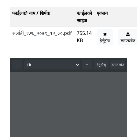
फाईलको नाम / शिर्षक
फाईलको
एक्सन
साइज
सर्लाही_२.ण._२०७९_१२_३०.pdf
755.14
KB
हेर्नुहोस
डाउनलोड