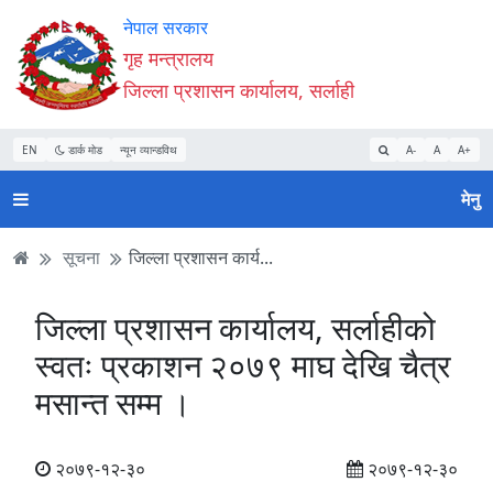
Accessibility
मुख्य
मुख्य
वेबसाइट
नेपाल सरकार
Mode
सामाग्री
नेभिगेसन
खोजमा
गृह मन्त्रालय
सुरु
पढ्नुहाेस्
पढ्नुहाेस्
जानुहोस्
जिल्ला प्रशासन कार्यालय, सर्लाही
गर्नुहोस्
EN
डार्क मोड
न्यून व्यान्डविथ
A-
A
A+
मेनु
सूचना
जिल्ला प्रशासन कार्य...
जिल्ला प्रशासन कार्यालय, सर्लाहीको
स्वतः प्रकाशन २०७९ माघ देखि चैत्र
मसान्त सम्म ।
२०७९-१२-३०
२०७९-१२-३०