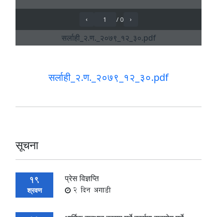
सर्लाही_२.ण._२०७९_१२_३०.pdf
सूचना
प्रेस विज्ञप्ति
19
2 दिन अगाडी
श्रवण