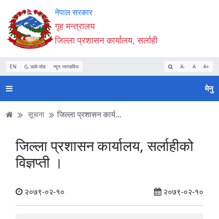
Accessibility
मुख्य
मुख्य
वेबसाइट
नेपाल सरकार
Mode
सामाग्री
नेभिगेसन
खोजमा
गृह मन्त्रालय
सुरु
पढ्नुहाेस्
पढ्नुहाेस्
जानुहोस्
जिल्ला प्रशासन कार्यालय, सर्लाही
गर्नुहोस्
EN
डार्क मोड
न्यून व्यान्डविथ
A-
A
A+
मेनु
सूचना
जिल्ला प्रशासन कार्य...
जिल्ला प्रशासन कार्यालय, सर्लाहीको
विज्ञप्ती ।
२०७९-०२-१०
२०७९-०२-१०