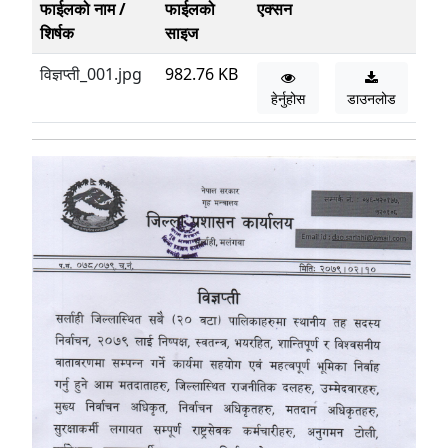
फाईलको नाम /
फाईलको
एक्सन
शिर्षक
साइज
विज्ञप्ती_001.jpg
982.76 KB
हेर्नुहोस
डाउनलोड