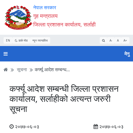
Accessibility
मुख्य
मुख्य
वेबसाइट
नेपाल सरकार
Mode
सामाग्री
नेभिगेसन
खोजमा
गृह मन्त्रालय
सुरु
पढ्नुहाेस्
पढ्नुहाेस्
जानुहोस्
जिल्ला प्रशासन कार्यालय, सर्लाही
गर्नुहोस्
EN
डार्क मोड
न्यून व्यान्डविथ
A-
A
A+
मेनु
सूचना
कर्फ्यू आदेश सम्बन्ध...
कर्फ्यू आदेश सम्बन्धी जिल्ला प्रशासन
कार्यालय, सर्लाहीको अत्यन्त जरुरी
सूचना
२०७७-०६-०३
२०७७-०६-०३