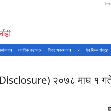
Engl
लाही
्यान्वयन
नागरिक वडापत्र
विपद् व्यवस्थापन
ऐन नियम संग्रह
 Disclosure) २०७८ माघ १ गते