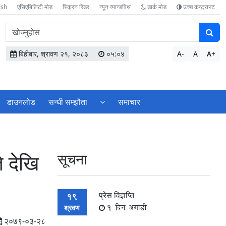
ish
एसिएबिलिटी मोड
स्क्रिन रिडर
न्यून व्यान्डविथ
डार्क मोड
उच्च कन्ट्रास्ट
वेबसाइटमा
सामग्री
खोज्नुहोस
बिहीबार, श्रावण २१, २०८३
०५:०४
A-
A
A+
डाउनलाेड
सन्धी सम्झौता
समाचार
 देखि
सूचना
प्रेस विज्ञप्ति
19
1 दिन अगाडी
श्रवण
२०७९-०३-२८