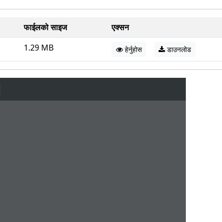
फाईलको साइज
एक्सन
1.29 MB
हेर्नुहोस
डाउनलोड