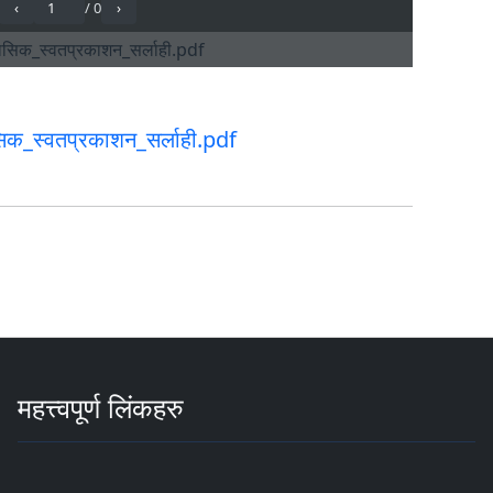
ासिक_स्वतप्रकाशन_सर्लाही.pdf
महत्त्वपूर्ण लिंकहरु