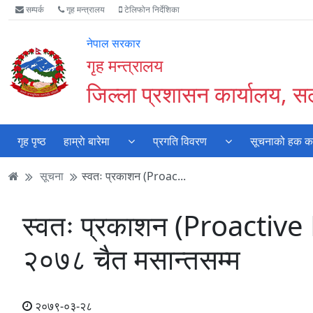
Accessibility
मुख्य
मुख्य
वेबसाइट
सम्पर्क
गृह मन्त्रालय
टेलिफोन निर्देशिका
Mode
सामाग्री
नेभिगेसन
खोजमा
सुरु
पढ्नुहाेस्
पढ्नुहाेस्
जानुहोस्
नेपाल सरकार
गर्नुहोस्
गृह मन्त्रालय
जिल्ला प्रशासन कार्यालय, सर्
गृह पृष्ठ
हाम्राे बारेमा
प्रगति विवरण
सूचनाको हक कार
सूचना
स्वतः प्रकाशन (Proac...
स्वतः प्रकाशन (Proactive
२०७८ चैत मसान्तसम्म
२०७९-०३-२८