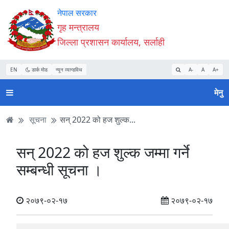
Accessibility
मुख्य
मुख्य
वेबसाइट
नेपाल सरकार
Mode
सामाग्री
नेभिगेसन
खोजमा
गृह मन्त्रालय
सुरु
पढ्नुहाेस्
पढ्नुहाेस्
जानुहोस्
जिल्ला प्रशासन कार्यालय, सर्लाही
गर्नुहोस्
EN
डार्क मोड
न्यून व्यान्डविथ
A-
A
A+
मेनु
सूचना
सन् 2022 को हज शुल्क...
सन् 2022 को हज शुल्क जम्मा गर्ने
सम्बन्धी सूचना ।
२०७९-०२-१७
२०७९-०२-१७