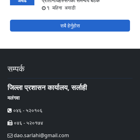
प्रतिनिधिहरुसँगको समन्वय बैठक
अषाढ
1 महिना अगाडी
सबै हेर्नुहोस
सम्पर्क
जिल्ला प्रशासन कार्यालय, सर्लाही
मलंगवा
०४६ - ५२०१०६
०४६ - ५२०१७४
dao.sarlahi@gmail.com