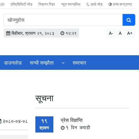
ish
एसिएबिलिटी मोड
स्क्रिन रिडर
न्यून व्यान्डविथ
डार्क मोड
उच्च कन्ट्रास्ट
वेबसाइटमा
सामग्री
खोज्नुहोस
बिहीबार, श्रावण २१, २०८३
१२:२९
A-
A
A+
डाउनलाेड
सन्धी सम्झौता
समाचार
सूचना
प्रेस विज्ञप्ति
19
२०८०-०४-०८
1 दिन अगाडी
श्रवण