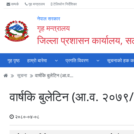
Accessibility
मुख्य
मुख्य
वेबसाइट
सम्पर्क
गृह मन्त्रालय
टेलिफोन निर्देशिका
Mode
सामाग्री
नेभिगेसन
खोजमा
सुरु
पढ्नुहाेस्
पढ्नुहाेस्
जानुहोस्
नेपाल सरकार
गर्नुहोस्
गृह मन्त्रालय
जिल्ला प्रशासन कार्यालय, सर्
गृह पृष्ठ
हाम्राे बारेमा
प्रगति विवरण
सूचनाको हक कार
सूचना
वार्षकि बुलेटिन (आ.व...
वार्षकि बुलेटिन (आ.व. २०७९
२०८०-०४-०८