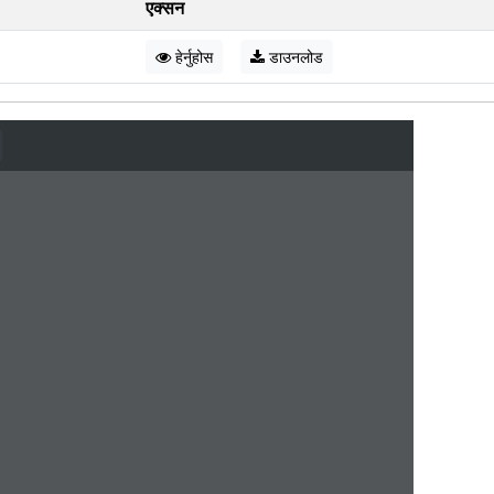
एक्सन
हेर्नुहोस
डाउनलोड