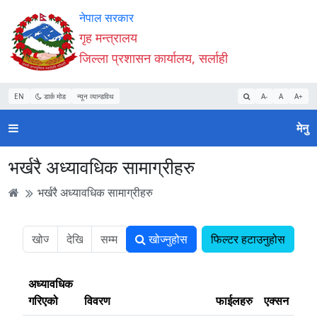
Accessibility
मुख्य
मुख्य
वेबसाइट
नेपाल सरकार
Mode
सामाग्री
नेभिगेसन
खोजमा
गृह मन्त्रालय
सुरु
पढ्नुहाेस्
पढ्नुहाेस्
जानुहोस्
जिल्ला प्रशासन कार्यालय, सर्लाही
गर्नुहोस्
EN
डार्क मोड
न्यून व्यान्डविथ
A-
A
A+
मेनु
भर्खरै अध्यावधिक सामाग्रीहरु
भर्खरै अध्यावधिक सामाग्रीहरु
खोज्नुहोस
फिल्टर हटाउनुहोस
अध्यावधिक
गरिएको
विवरण
फाईलहरु
एक्सन